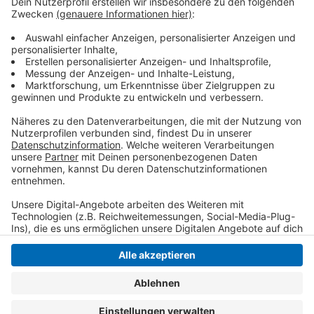
Florian Philipp Ott (FDP)
Hauke Finger (AfD)
Edith Bartelmus-Scholich (Die Linke)
Stephan Töpfer (FREIE WÄHLER)
Benjamin Klappan (VOLT)
Anzeige
Anzeige
Anzeige
Anzeige