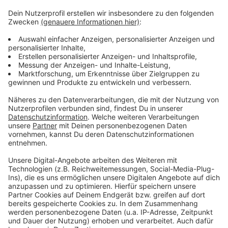
fast 200 Verkehrsordnungswidrigkeiten.
Zudem standen fünf Fahrer unter Drogeneinfluss, und
ein Mann wurde aufgrund eines offenen Haftbefehls
festgenommen. Die Polizei zeigte sich mit dem
Ergebnis zufrieden und kündigte an, auch in Zukunft
weitere Kontrolltage durchzuführen.
Eine ähnliche Kontrollaktion hatte
Anfang der Woche
bereits in Krefeld stattgefunden
.
Anzeige
Anzeige