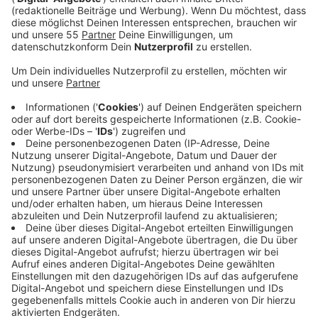
Anzeige
Die Polizei im Kreis Viersen zieht eine positive Bilanz
nach einer großangelegten Fahndungs- und
Kontrollaktion. Unterstützt von der
Bereitschaftspolizei, dem Zoll und den
Ordnungsämtern, überprüften die Beamten rund 460
Fahrzeuge und 470 Personen. Ziel der Aktion war es,
Eigentumskriminalität einzudämmen und die
Verkehrssicherheit zu erhöhen.
An Kontrollstellen auf der A52, der A61 sowie in
mehreren Städten des Kreises Viersen stellten die
Einsatzkräfte zahlreiche Verstöße fest:
fehlende Fahrerlaubnisse,
Verstöße gegen die Ladungssicherung,