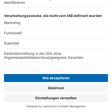
Jedes dritte Intensivbett in NRW ist aktuell frei, jeder
dritte Beatmungsplatz in unseren Kliniken ist frei.
Daher soll der Betrieb in unseren Krankenhäusern nun
wieder normaler stattfinden. Abgesagte Operationen
sollen nun wieder gemacht werden können.
Anzeige
Busreisen
Anzeige
Fahrgäste müssen sich vor jedem Betreten des
Busses die Hände waschen oder desinfizieren. "Auf
nicht kontaktfreie Begrüßungsrituale (Händeschütteln
etc.) ist zu verzichten." Jeder Fahrgast bekommt einen
festen Platz. Die Fahrgäste sind beim Ein- und