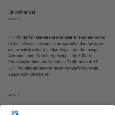
Einzelhandel
Anzeige
In NRW dürfen
alle Geschäfte aller Branchen
wieder
öffnen. Sie müssen nur die entsprechenden Auflagen
nachweislich einhalten. Also Hygienebestimmungen,
Abstands- und Zutrittsregelungen. Die 800qm-
Regelung ist damit aufgehoben. Es gilt ab dem 15.
Juni: Pro
sieben
Quadratmeter Verkaufsfläche ein
Kunde bzw. Mitarbeiter.
Anzeige
Sport, Fitnessstudio & Co.