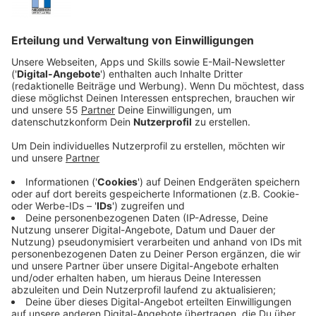
Anzeige
Ab dem
07. Mai
ist
kontaktfreier
Sport unter freiem
Himmel wieder erlaubt. Das schließt nicht nur
Outdoorsportarten ohne Kontakt, wie beispielsweise
Tennis oder Golf mit ein, sondern auch Fitness in einer
Gruppe oder Yoga. Es muss aber ausreichender
Abstand gewährleistet sein und es dürfen keine
Kontaktübungen gemacht werden.
Ab dem
11. Mai
dürfen
Fitnessstudios
und
Sporthallen
und
Eishallen
wieder öffnen, allerdings
unter strengsten Auflagen. Diese Auflagen werden im
Laufe des 08. Mai noch weiter konkretisiert und vom
Land NRW zur Verfügung gestellt.