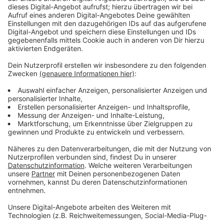
Diese können beispielsweise Abstandsregelungen
beinhalten oder, dass Kleinsportgeräte wie
Yogamatten zu den Stunden mitgebracht werden
müssen.
In den Sporthallen darf Training stattfinden, das
kontaktfrei ist - es ist nicht auf Sportarten begrenzt.
Wenn beispielsweise die Handballmannschaft eine
Ausdauereinheit gemeinsam machen möchte, ist das
wieder erlaubt.
Ab dem
20.Mai
dürfen
Freibäder
wieder eröffnen.
Auch
reine Spaßbäder
dürfen ab dem 15. Juni wieder
öffnen.
Sportarten beziehungsweise Trainingseinheiten mit
unvermeidbarem Kontakt sind wieder möglich. Ebenso