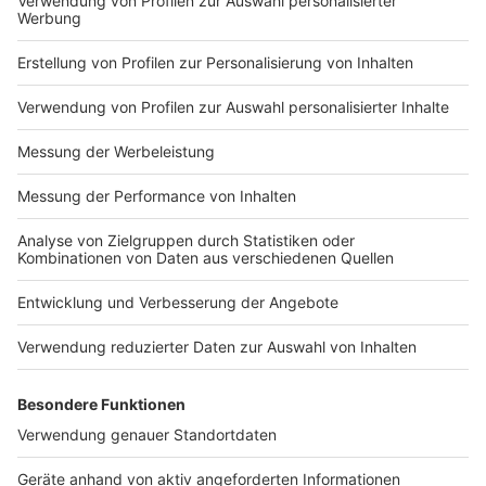
Kosmetiker, Fußpfleger und Nageldesigner dürfen am
Niederrhein seit dem
11. Mai
wieder öffnen. Auch hier
gelten strengste Hygienekonzepte, damit diese
schrittweise Öffnung wieder ermöglicht werden kann.
Seit dem
20. Mai
dürfen auch Tattoowierer und
Piercer Ihre Studios unter Einhaltung strenger
Hygieneregeln wieder öffnen.
Anzeige
Krankenhausbetrieb
Anzeige