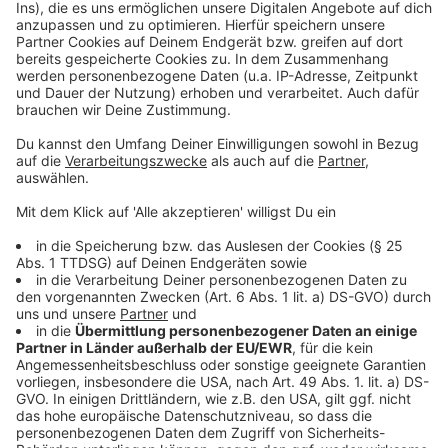
Wettbewerbe im Jugend- und Amateurbereich.
Ebenso dürfen dann Thermen, Schwimmbäder und
Spaßbäder öffnen. Wellness ist ab dann wieder
möglich.
Anzeige
Friseurbetriebe
Anzeige
Friseurbetriebe dürfen ab dem 04. Mai wieder öffnen -
aber nur unter höchsten Hygienestandards. Das sind:
Kunden oder Beschäftigte mit Corona-ähnlichen
Symptomen dürfen Friseurgeschäfte nicht