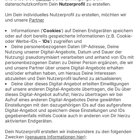
mit dem Virus infiziert.
Veröffentlicht:
Montag, 14.12.2020 16:24
Anzeige
Im Kreis ist auch eine weitere Seniorin an oder mit
Corona gestorben. Damit liegt die Zahl der Todesfälle
jetzt bei 64. Vor allem Schulen und Kitas sind weiterhin
besonders stark von Infektionen betroffen. Zum
Beispiel wird in Tönisvorst wegen der Infektionen die
Kita "Wiesenzauber" bis voraussichtlich Weihnachten
nicht mehr öffnen. Es gibt somit auch keine
Notbetreuung.
Weitere aktuelle Zahlen gibt es auf unserer
Corona-
Sonderseite
.
Anzeige