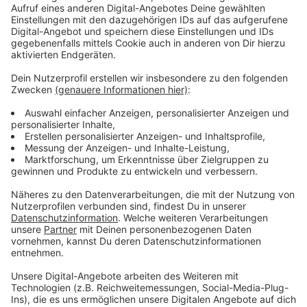
Fussballkompetenz mit Rainer Bonhof und Berti Vogts über
Fussball gequatscht.
Mein Lieblingsort am Niederrhein ist…
...a
ls richtige Willicherin ist mein Geheimtipp der kleine Park
rund um die beiden kleinen Seen an der Hover Kull. Super
nah am Dorf und trotzdem total vergessen. Ansonsten
mag ich alle Felder und Tümpel, in denen sich unsere Hunde
Leia und Jonte wohlfühlen. Und Schützenfestzelte.
Die Geduld meiner Kollegen teste ich…
...m
eistens mit lautem Mitsingen oder Mitsprechen der
Werbung. Und mit meinem inneren Monk, der immer alles
ordentlich und gerade haben will.