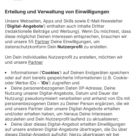
Abi nebenan in Meerbusch gemacht, dann in Düsseldorf
studiert, nebenbei schon beim Radio gearbeitet und
gemerkt: Das ist eine ganz große Liebe. Das will ich für
immer!
Wäre ich nicht bei Welle Niederrhein gelandet, dann…
...dann wäre ich Polizistin geworden! War mein
Kindheitstraum, bin aber leider zu nah an der Sehstärke
eines Maulwurfs, deshalb hat das nicht geklappt.
Mein bestes Radioerlebnis ist…
...ich bin mal sehr deutlich aus nem Coffee Shop in Holland
komplementiert worden, hab Jens Spahn und Armin
Laschet vor ihren politischen Ämtern interviewt und ohne