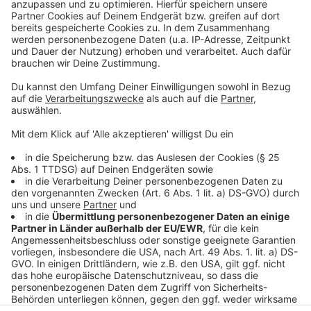
In meiner Freizeit mache ich…
...viel. :-D I
m Sommer bin ich mit einem Tambourkorps auf
Schützenfesten unterwegs, ich spiele Handball und tanze.
Und ich kann Gitarre spielen.
Auf diese Serie will ich nicht verzichten…
...Puh, das ist schwierig. Das ändert sich ständig. Großartig
fand ich O.C. California, Peaky Blinders und - lacht nicht -
Vampire Diaries. Und grundsätzlich schonmal alles, was
irgendwie das Label „Disney“ trägt. Heimlich gucke ich auch
In aller Freundschaft, aber erzählt das bitte niemandem.
Anzeige