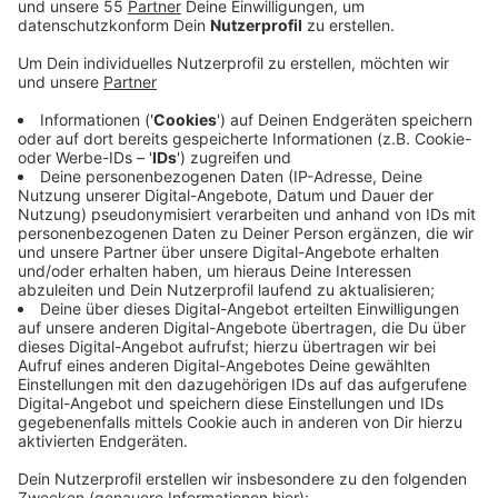
Anzeige
Montagmorgen (18.08.2025) haben demnach zwei
Autos gebrannt - eins auf der Marktstraße und das
andere auf der Dionysiusstraße. Das erste Auto stand
bereits im Vollbrand als die Feuerwehr eintraf - das
andere konnte noch rechtzeitig gelöscht werden,
heißt es. Außerdem wurden in der Nacht von Freitag
(15.08.2025) auf Samstag (16.08.2025) 12 Autos auf
der Oberdießemer Straße beschädigt. Konkret sei
jeweils die recht Autoseite der geparkten Autos
zerkratzt worden. Die Polizei geht aktuell von
Vandalismus aus. Sie sucht jetzt nach Zeugen, die
etwas mitbekommen haben.
Solltet ihr was mitbekommen haben, könnt ihr euch
hier melden: 02151 6340 oder