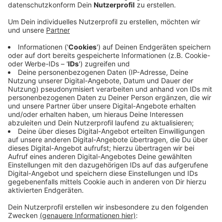
Anzeige
Beide waren mit der britischen Virusvariante infiziert.
Über Vorerkrankungen ist nach Angaben der Stadt in
beiden Fällen nichts bekannt. Damit sind in Krefeld
insgesamt 171 Menschen im Zusammenhang mit
Corona verstorben. Dagegen geht die Zahl der Corona-
Infizierten in der Stadt weiter runter. Aktuell gelten
knapp 360 Menschen als infiziert. Das sind etwa 50
weniger als am Vortag. Laut Robert-Koch-Institut
liegt 7-Tage-Inzidenz bei 103,8. Im Kreis Viersen ist
die Entwicklung der Lage ähnlich. Hier sind zurzeit 415
Menschen an Corona erkrankt. Die Inzidenz liegt jetzt
bei 66.
Anzeige