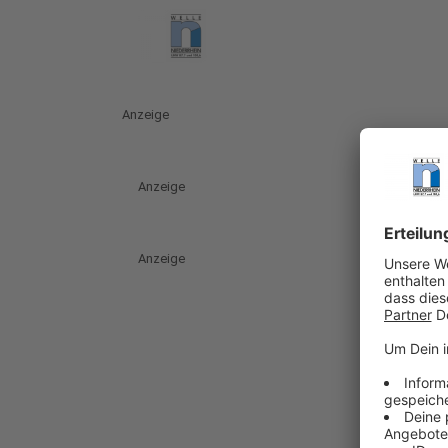
Anzeige
Anzeige
Anzeige