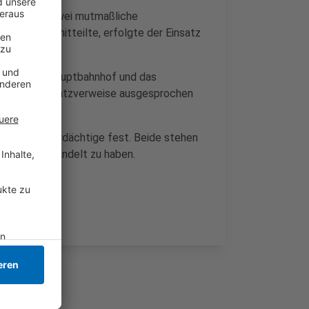
ndereinsatz zwei mutmaßliche
e Polizei mitteilte, erfolgte der Einsatz
und um den Hauptbahnhof und das
den sechs Platzverweise ausgesprochen
h zwei Tatverdächtige fest. Beide stehen
er Menge gehandelt zu haben.