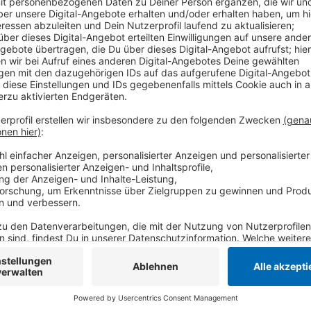
Zivilfahnder der Polizei Krefeld haben bei einem So
Drogenhändler in der Innenstadt festgenommen. Wie di
bereits am vergangenen Freitag.
Im Rahmen der Aktion kontrollierten die Beamten r
Hansacentrum insgesamt acht Personen. Dabei wur
und zwei Strafanzeigen eingeleitet.
Am Schinkenplatz nahmen die Zivilfahnder schließlic
im Verdacht, mit Betäubungsmitteln in nicht gering
Anzeige