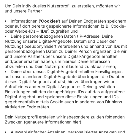
Anzeige
Die Stadt hat ein neues Zugangssystem einbauen
lassen. Künftig dienen die Parktickets auch als
Eingangskarte. Die muss an einen Scanner neben den
Türen zu den einzelnen Parkdecks gehalten werden.
Dafür hat die Stadt 1,8 Millionen Euro ausgegeben. In
der Rathaus-Tiefgarage hat es immer wieder
Probleme mit Drogenabhängigen gegeben.
Anzeige