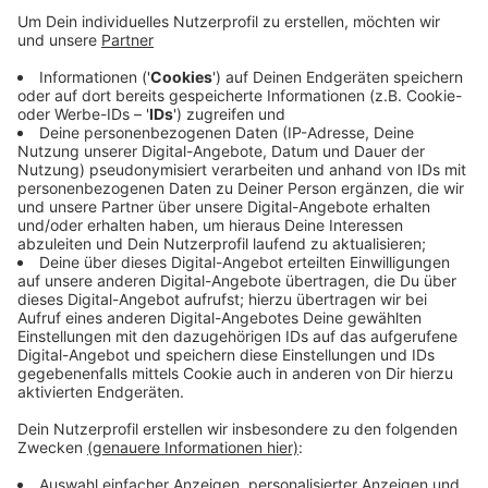
Anzeige
In vielen Fällen wird nach der Zeitumstellung um drei
Uhr der Fahrplan noch einmal wiederholt. Die U76 über
Krefeld fährt nach drei Uhr zum Beispiel noch einmal
im selben Takt, heißt es von der Rheinbahn. Auch die
NachtExpress-Linien sind von der Anpassung
betroffen. Fahrgäste sollten die verlängerte Nacht bei
ihrer Reiseplanung berücksichtigen, heißt es.
Anzeige