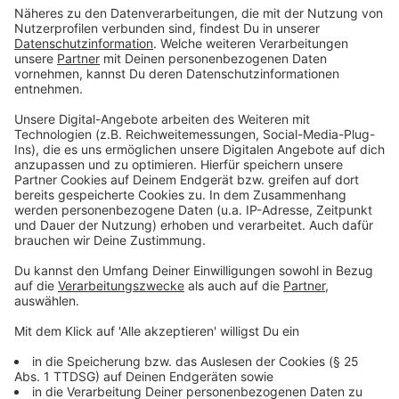
Arzt gehen. Ohne Wenn und Aber zum Arzt gehen
sollte jede/r, bei dem/r die Bissstelle auch nach
einigen Tagen noch rot ist und sich entzündet hat.
Häufig handelt es sich bei einer solchen Entzündung
um einen roten Kreis, Experten nennen das "Bulls Eye".
Anzeige
©
(C) Pfizer / zecken.de
Anzeige
Facharzt empfiehlt eine FSME-Impfung
Anzeige
Wir haben deshalb einen Facharzt für Borreliose