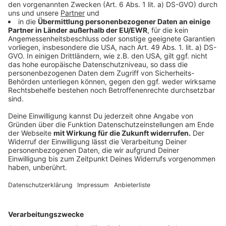
kontaktiert. Borreliose ist eine dieser fiesen
Krankheiten, die ein Zeckenbiss verursachen kann.
Michael Schwalb
erklärt, dass aber vor allem FSME -
abgekürzt für Frühsommer-Meningoenzephalitis - eine
große Gefahr ist: "FSME kann schwere
Hirnhautschäden zur Folge haben, die zum Teil
irreperabel sind. Das könnten Sehbehinderungen,
Denkstörungen oder auch Lähmungen sein. Das ist
eine üble Geschichte." Er empfiehlt daher, sich mit
einer FSME-Impfung auseinanderzusetzen. "Gerade für
Kinder ist die FSME zu empfehlen, weil sie draußen viel
unterwegs sind. Hirnhautschäden sind meist schlecht
zu behandeln, Virenerkrankungen ohnehin.
Grundsätzlich ist die Impfung eine sinnvolle Sache.
Außer bei Personen, die Borreliose unerkannt haben,
mit einer FSME-Impfung könnte diese aktiviert
werden."
Auch wenn FSME meist in Süddeutschland vorkommt,