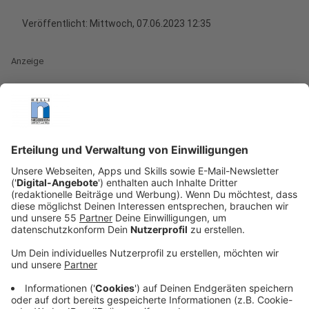
Veröffentlicht:
Mittwoch, 07.06.2023 12:35
Anzeige
Der Sommer steht in den Startlöchern und damit
steigt auch die Gefahr, dass wir von einer Zecke
gebissen werden. Denn wenn es warm wird, fühlen sich
die Viecher leider besonders wohl. Der Klimawandel ist
deshalb nicht besonders förderlich. Im Gegenteil, die
immer weiter steigenden Temperaturen sorgen dafür,
dass Zecken wohl bald ganzjährig auf Blättern sitzen -
und Menschen mit gefährlichen Krankheiten wie
Borreliose - infizieren können. Bemerkt man also einen
Biss, dann sollte man die Zecke so schnell wie möglich
entfernen.
Anzeige