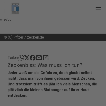
menu
Anzeige
©
(C) Pfizer / zecken.de
mail
open_in_new
Teilen:
Zeckenbiss: Was muss ich tun?
Jeder weiß um die Gefahren, doch glaubt selbst
nicht, dass man von ihnen gebissen wird: Zecken.
Und trotzdem trifft es jährlich viele Menschen, die
plötzlich die kleinen Blutsauger auf ihrer Haut
entdecken.