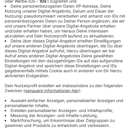
Wie reagieren bei einem Zeckenbiss?
Anzeige
Bloß nicht in Panik verfallen. Denn dann könnte man
einen Fehler begehen. Aber wie bekommt man diese
Zecken denn nun weg? Am besten funktioniert das mit
einer Pinzette oder einer speziellen Zeckenkarte. Eine
Zecke zieht man dabei langsam und gerade aus der
Haut. Auf keinen Fall darf man die Zecke vor dem
Entfernen mit Öl oder so 'beträufeln'. Wenn die Zecke
dabei nicht ganz raus geht, ist es übrigens kein
Weltuntergang. Normalerweise stößt der Körper die
übriggeblieben Teile nach einigen Tagen von allein ab.
Das gilt auch für den Kopf der Zecke. Wer aber auf
Nummer sicher gehen möchte, kann natürlich auch zum