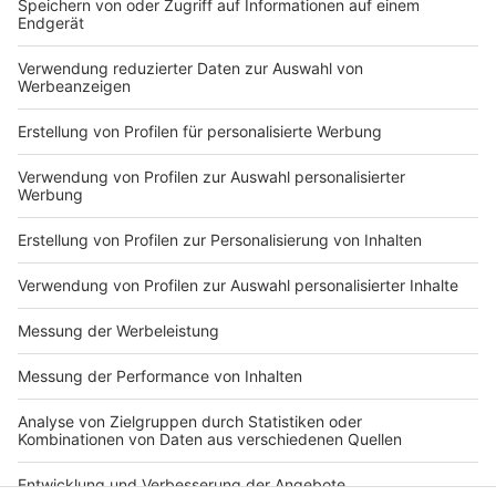
gibt es für NRW mit Sicherheit keine Entwarnung. Man
wisse ja nicht, "wie viele Zecken wirklich Borrelien in
sich haben und diese an den Mensch weitergeben." Auf
Nummer sicher gehen, einen Arzt mal konsultieren und
generell eine FSME-Impfung wahrnehmen, so lautet
die abschließende Empfehlung des Facharztes.
Weitere Infos erhaltet ihr über
diesen Link
.
Autoren: Robert Janz & Joachim Schultheis
Anzeige
Anzeige