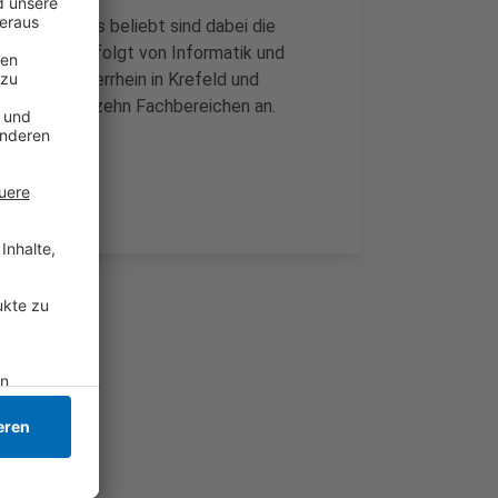
m. Besonders beliebt sind dabei die
chaften - gefolgt von Informatik und
schule Niederrhein in Krefeld und
engänge in zehn Fachbereichen an.