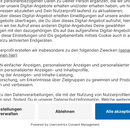
Die meisten von ihnen absolvieren ein Bachelorstudiu
Studienfächer Soziale Arbeit und Ernährungswissens
Betriebswirtschaftslehre. Insgesamt bietet die Hoch
Mönchengladbach rund 90 Bachelor- und Masterstudi
Anzeige