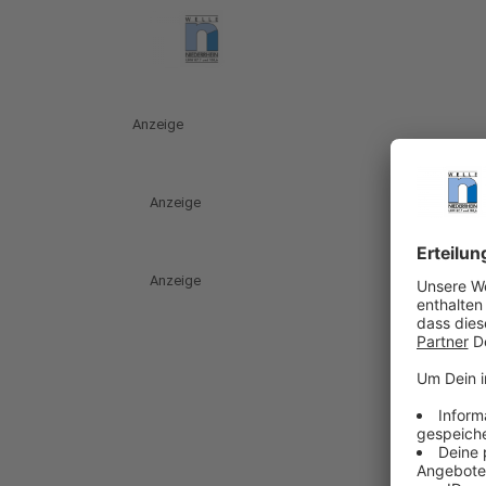
Anzeige
Anzeige
Anzeige