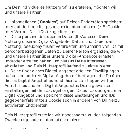
Anzeige
Das Geld ist für Sanierungsarbeiten und auch
Neubauten eingeplant. Die Pandemie wird die
Stadtkasse wohl nicht mehr so stark belasten wie
zuletzt. Die Verwaltung sagt: In diesem Jahr habe sie
zum Beispiel Technik für das Homeoffice kaufen
müssen. Die Geräte dafür seien inzwischen da. Der
Haushalt wird jetzt von den Fraktionen beraten. Er soll
dann im nächsten Monat beschlossen werden.
Anzeige