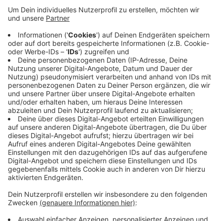
Anzeige
Darauf hat jetzt die Stadt Willich hingewiesen. Bei
Reisepässen gebe es längere Wartezeiten und die
Bundesdruckerei komme nicht nach. In der Regel liegt
die Lieferzeit bei drei bis vier Wochen. Jetzt liege sie
fast immer bei sechs Wochen, heißt es. Das liege auch
am Brexit und daran, dass für Reisen nach
Großbritannien wieder Reisepässe gebraucht werden.
Anzeige