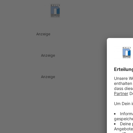
Anzeige
Anzeige
Anzeige