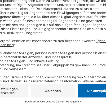
In der Wohnung hatte es gleich mehrere Explosionen 
Viersen. Wie es genau dazu kommen konnte, ist bislan
Verpuffung schließt die Polizei nach jetzigem Stand
schnell unter Kontrolle bekommen. Der Bewohner de
Spezialklinik nach Duisburg gebracht.
Anzeige