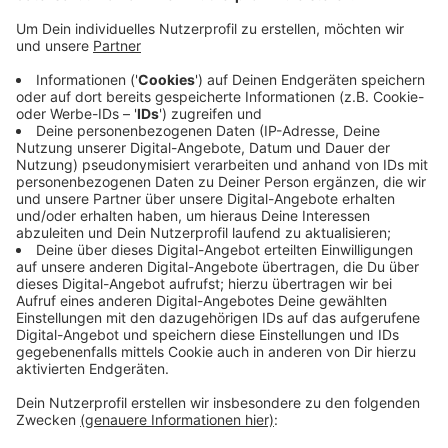
Anzeige
Außerdem sind in der Umgebung zuletzt Fälle von
Pferde-Herpes aufgetreten. Dabei handelt es sich um
ein aggressives Virus, das vom Menschen auf die Esel
im Wildgehege übertragen werden kann. Da es über die
Feiertage immer sehr voll wird, könne man die nötigen
Mindestabstände nicht einhalten. Deshalb macht das
Wildgehege auf den Süchtelner Höhen ab
Donnerstagmittag (01.04.) zu. Wann sich die Tore
wieder öffnen werden, hänge von der
Pandemieentwicklung ab, heißt es.
Anzeige