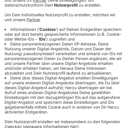
Anzeige
Am letzten Samstag vor dem Corona-Shutdown im
März waren insgesamt mehr als 21.100 Menschen in
Krefeld auf der Hochstraße unterwegs. Am
vergangenen Samstag seien es mehr gewesen, heißt
es vom Unternehmen hystreet. Hier wurden knapp
21.200 gemessen. Das zeige deutlich, dass die
Menschen trotz der Pandemie wieder mehr einkaufen
gehen und damit die Wirtschaft wieder ankurbeln,
heißt es von hystreet. Seit Ende Mai im vergangenen
Jahr misst das Unternehmen die Passanten in Krefeld
auf der Hochstraße rund um die Uhr mit einem
unsichtbaren Laser. Dabei werden keine Daten der
Passanten festgehalten, sondern nur zwischen Kind
und Erwachsenem unterschieden.