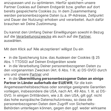
Anzeige
Welche Verträge dürfen gar nicht mehr am
Telefon abgeschlossen werden?
Anzeige
Es ist echt ärgerlich. Auch wenn der Werbeanruf nicht
erlaubt, ja sogar illegal war, der Vertrag ist gültig.
Zumindest in den meisten Fällen. Es gibt aber
Ausnahmen. Zum Beispiel:
Verträge über Gewinnspieldienste
Energielieferungsverträge mit Haushaltskunden -
außerhalb der Grundversorgung.