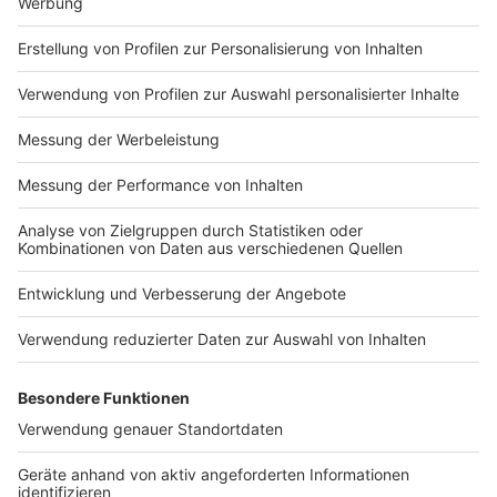
ebenfalls.
Anzeige
Was tun, wenn es zu spät ist?
Anzeige
Aber keine Sorge: Es gibt eine Möglichkeit wie Ihr von
dem Vertrag wieder zurücktreten könnt: 14 Tagen-
Widerrufsrecht, nennt sich das. Die beginnt bei
Kaufverträgen, wenn Ihr die Ware erhalten habt, bei
Dienstleistungen mit dem Vertragsabschluss und
wenn Euch das Unternehmen über das Widerrufsrecht
informiert hat. Wollt Ihr den Vertrag widerrufen, geht