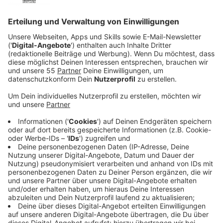
Anrufe unterbinden
Anzeige
Bei der weitaus größten Zahl der Anrufe behauptet
das werbende Unternehmen, es habe eine Einwilligung
der Kunden erhalten. Oft verstecken sich diese
Einwilligungserklärungen im Kleingedruckten der
Allgemeinen Geschäftsbedingungen.
Beim
Vertragsabschluss sollte daher auf Klauseln, die
die Speicherung und Nutzung der Daten zu
Werbezwecken erlauben, geachtet werden.
Solche
Klauseln sind meistens mit „Datenschutz" oder
„Datenverarbeitung" überschrieben und müssen klar
vom anderen Text zu unterscheiden sein. Diese
Passagen solltet Ihr aus dem Vertrag streichen.
Anzeige