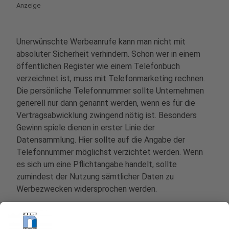
Anzeige
Unerwünschte Werbeanrufe kann man nicht mit
absoluter Sicherheit verhindern. Schon wer in einem
öffentlichen Register wie einem Telefonbuch
verzeichnet ist, muss mit Telefonmarketing rechnen.
Die persönliche Telefonnummer sollte Unternehmen
generell nur dann genannt werden, wenn es für die
Vertragsabwicklung zwingend nötig ist. Besonders
Gewinn spiele dienen in erster Linie der
Datensammlung. Hier sollte auf die Angabe der
Telefonnummer möglichst verzichtet werden. Wenn
es sich um eine Pflichtangabe handelt, sollte
zumindest der Nutzung sämtlicher Daten zu
Werbezwecken widersprochen werden.
Anzeige