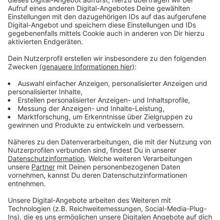
Unerwünschte Anrufe melden
Anzeige
Lasst das nicht auf Euch sitzen. Denn solche
Werbeanrufe, denen nicht vorher zugestimmt wurde,
sind schlichtweg illegal. Ihr könnt solche Anrufe bei
der Verbraucherzentrale oder auch bei der
Bundesnetzagentur melden. Dafür ist es wichtig:
Telefonnummer
Anrufzeitpunkt
Firmenname
Rufnummer
zu notieren. Das sind für die Stellen wichtige
Informationen.