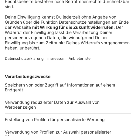
Internet- und Telefonverträge
Das liegt daran, das solche Verträge nicht mehr
mündlich abgeschlossen werden dürfen, sondern nur
schriftlich per Brief, Fax, E-Mail oder SMS.
Insbesondere bei den Internet- und Telefonverträgen
gibt es seit Dezember 2021 eine Neuerung:
Ein Telekommunikationsvertrag muss in Textform
genehmigt werden. Solange ist der Vertrag
schwebend unwirksam. Das heißt: Bleibt die
Genehmigung
aus, dürfen Verbraucher nicht zur Kasse gebeten
werden, auch wenn die Leistung, zum Beispiel eine
höhere Internetgeschwindigkeit, schon erbracht
wurde. Eine Frist muss dabei nichtbeachtet werden.
Das allgemeine 14-tägige Widerrufsrecht gilt