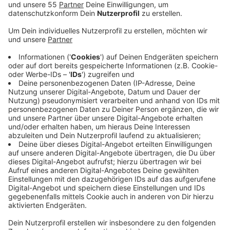
Veröffentlicht:
Mittwoch, 29.09.2021 07:34
Anzeige
Auch die Anzahl der Fehltage ist bei vielen Krankheiten
zurückgegangen. Bei Erkrankungen des Muskel-
Skelett-Systems sind die Fehltage je 100
Versicherter von 173 auf 151 zurückgegangen.
Dennoch haben die Menschen wegen Erkrankungen
aus diesem Bereich bei uns am Niederrhein am meisten
gefehlt. Die wenigstens Fehltage pro 100 Versicherter
gab es mit 39 bei Erkrankungen des
Verdauungssystems.