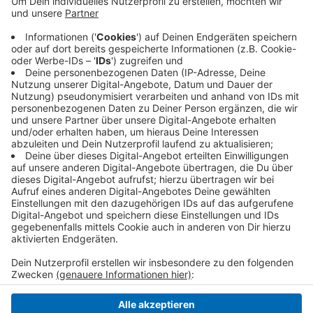
gleichen Zeitraum des Vorjahres. Die Corona-Krise
macht sich laut den Statistikern bei den Zahlen
noch nicht wirklich bemerkbar. Das hänge unter
anderem damit zusammen, dass Insolvenzen
grundsätzlich eine längere Bearbeitungszeit
haben.
Veröffentlicht:
Freitag, 18.12.2020 05:23
Anzeige
Anzeige
Anzeige