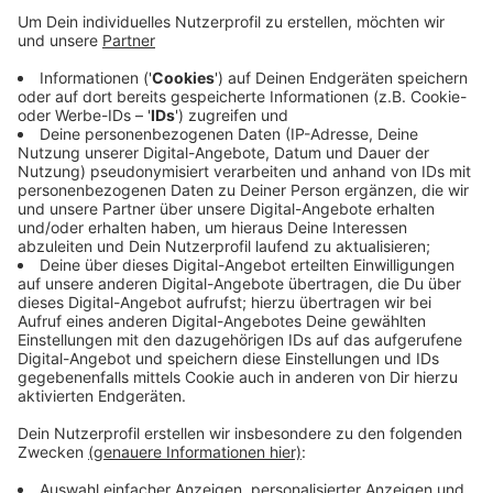
Anzeige
Das ist das Ergebnis einer aktuellen
Analyse
auf der
Grundlage von Verkehrs-Apps. 40 deutsche
Großstädte wurden untersucht. In Krefeld sind nur
zwei Blitzer pro Tag im Einsatz. Gegenüber dem
deutschlandweiten Durchschnitt von 22 ist das sehr
wenig. Noch weniger Tempokontrollen gibt es nur in
Magdeburg. Hier ist es gerade mal ein Blitzer am Tag.
Absoluter Blitzer-Hotspot ist Wuppertal mit täglich
knapp 48 Blitzern.
Anzeige