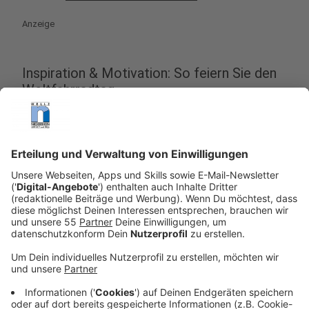
Anzeige
Inspiration & Motivation: So feiern Sie den
Weltfahrradtag
Anzeige
Der
Weltfahrradtag
ist nicht nur ein guter Anlass für
einen Technik-Check – er lädt auch dazu ein, das
Fahrrad
bewusst in den Alltag zu integrieren und mit
Freude zu nutzen. Ob allein, mit der Familie oder im
Kollegenkreis: Schon kleine Aktionen können den Tag
zu etwas Besonderem machen und gleichzeitig die
Vorteile des
Fahrradfahrens
erlebbar machen.
Anzeige