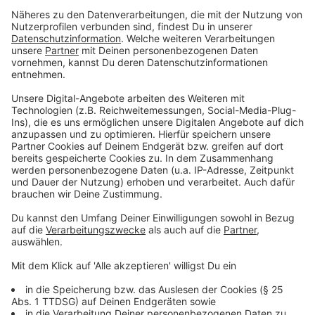
2. Radtour zum See mit Picknick
Anzeige
Packt eine Decke, ein paar Snacks und Getränke ein
und radelt mit Familie oder Freunden zu einem
nahegelegenen Ausflugsziel. Ein Picknick unter freiem
Himmel lässt Urlaubsstimmung aufkommen – ganz
ohne große Planung.
Anzeige
3. Challenge: 24 Stunden autofrei
Anzeige