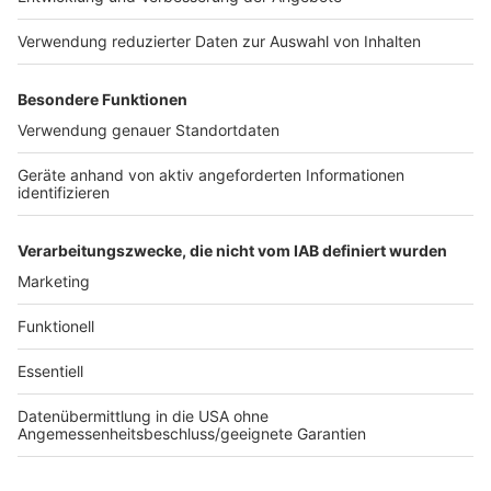
Anzeige
Der
Weltfahrradtag
ist mehr als nur ein
Kalendereintrag – er ist ein Aufruf, das
Fahrrad
wieder
öfter in den Alltag zu integrieren. Mit der richtigen
Ausstattung macht
Fahrradfahren
nicht nur mehr
Spaß, sondern ist auch sicherer und komfortabler.
Vielleicht ist genau jetzt der richtige Moment für ein
paar sinnvolle Upgrades?
Anzeige
Anzeige