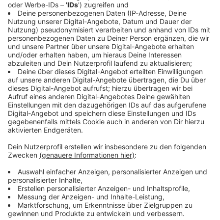
©
kokoson6 | AdobeStock_1155004683
Weltfahrradtag: Fahrradfahren mit der Familie
Anzeige
1. Feierabendrunde mit Kolleg*innen
Anzeige
Organisiert nach der Arbeit eine kleine gemeinsame
Fahrradtour
– vielleicht mit einem Zwischenstopp im
Biergarten oder am Flussufer. Bewegung, frische Luft
und Gespräche außerhalb des Büros tun Körper und
Kopf gut.
Anzeige