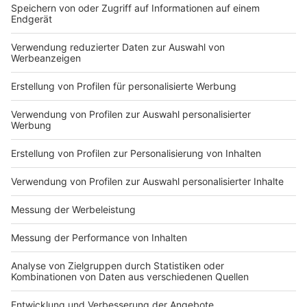
Anzeige
5. Kinder fürs Radfahren begeistern
Anzeige
Gestaltet für eure Kinder eine kleine Fahrrad-Rallye im
Park oder auf dem Schulhof – mit Stationen wie
Slalom, Geschicklichkeitsfahren oder einer kleinen
Schnitzeljagd. So werden sie spielerisch an sicheres
Verhalten im Straßenverkehr herangeführt.
Anzeige
Fazit