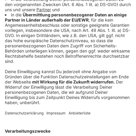
Startet eine kleine persönliche Herausforderung: Für
einen Tag auf das Auto verzichten und alle Wege mit
dem
Fahrrad
, zu Fuß oder per ÖPNV zurücklegen. Das
schärft das Bewusstsein für nachhaltige Mobilität und
spart nebenbei CO₂ und Spritkosten.
Anzeige
4. Zur Arbeit pendeln – ganz ohne Stress
Anzeige
Viele Strecken im Stadtgebiet lassen sich schneller
und entspannter mit dem Rad bewältigen als mit dem
Auto. Nutzt einen Tag, um es auszuprobieren –
vielleicht entdeckt ihr dabei eine neue
Lieblingsstrecke oder ein charmantes Café auf dem
Weg.