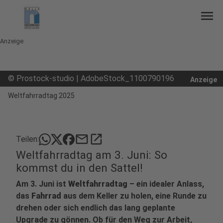
menu
Anzeige
©
Prostock-studio | AdobeStock_1100790196
Anzeige
Weltfahrradtag 2025
mail
open_in_new
Teilen:
Weltfahrradtag am 3. Juni: So
kommst du in den Sattel!
Am 3. Juni ist
Weltfahrradtag
– ein idealer Anlass,
das
Fahrrad
aus dem Keller zu holen, eine Runde zu
drehen oder sich endlich das lang geplante
Upgrade zu gönnen. Ob für den Weg zur Arbeit,