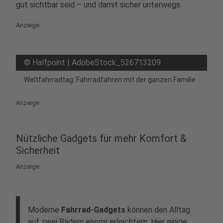
gut sichtbar seid – und damit sicher unterwegs.
Anzeige
©
Halfpoint | AdobeStock_526713209
Weltfahrradtag: Fahrradfahren mit der ganzen Familie
Anzeige
Nützliche Gadgets für mehr Komfort &
Sicherheit
Anzeige
Moderne
Fahrrad-Gadgets
können den Alltag
auf zwei Rädern enorm erleichtern. Hier einige