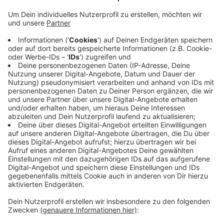
Veröffentlicht:
Donnerstag, 24.09.2020 15:41
Anzeige
Die Zahl der Neuinfektionen liegt in Krefeld aktuell
(24.09.) bei 71. Darunter ist eine Schülerin einer
zehnten Klasse der Realschule Oppum. Hier müssen
jetzt 55 Personen in Quarantäne. Auch bei einer
Lehrerin an der Krefelder Marienschule ist das Corona-
Virus nachgewiesen worden. Deswegen müssen hier
jetzt rund 100 Schüler der sechsten und neunten
Jahrgänge in Isolation.
Anzeige