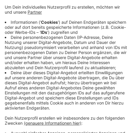
Anzeige
Das hat die Gewerkschaft verdi angekündigt. Der
Streik fällt zwar auf den internationalen Frauentag - im
Kern geht es aber wieder um den bekannten
Tarifstreit zwischen Gewerkschaften und Kommunen.
verdi lehnt das Angebot der Arbeitgeber - 5% plus
2.500 Euro Einmalzahlung - als völlig indisktutabel ab.
Parallel zum Streik sind verdi Kundgebungen vor dem
Krefelder Rathaus und am Willicher Marktplatz
geplant.
Anzeige