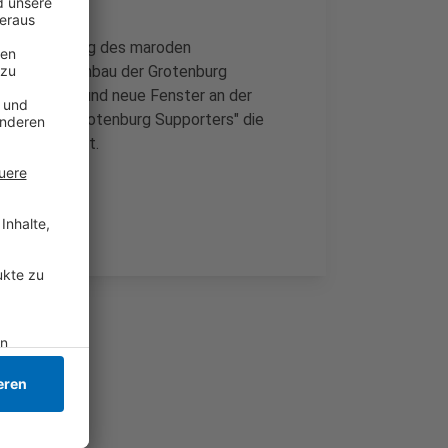
ür die Nutzung des maroden
n soll der Umbau der Grotenburg
ung verlegt und neue Fenster an der
Initiative "Grotenburg Supporters" die
 so die Stadt.