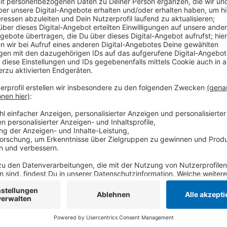
In dieser Woche muss die Stadt noch einen Antrag f
Fußballstadions nachreichen. In den nächsten Woche
weitergehen. Unter anderem sollen eine neue Gasleit
Südtribüne eingebaut werden. Außerdem will die Fan-
Geländer anstreichen und neue Sitzschalen anbringen,
Anzeige