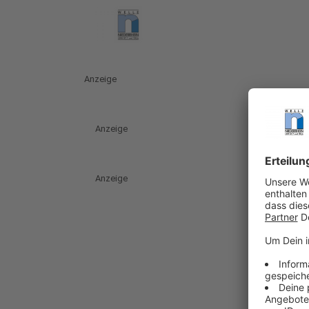
Anzeige
Anzeige
Anzeige