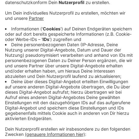
Laut der Autobahn GmbH wird Montagnacht und
Dienstagnacht die Verkehrsführung umgebaut - jeweils
zwischen 19 und 6 Uhr. Die Bauarbeiten betreffen den
Abschnitt zwischen Münchheide und dem Keuz
Neersen - in Fahrtrichtung Velbert und
Mönchengladbach. Deshalb wird bis Mitte März ab
dem Kreuz Neersen nur ein Fahrstreifen frei sein.
Außerdem werden bis dahin die Abfahrten zur A52
Richtung Düsseldorf und Roermond gesperrt. Auf dem
Abschnitt wird die A44 grundlegend erneuert. Ab
morgen (31.01.) können Autofahrer an der
Anschlusstelle Neersen außerdem nicht mehr
Richtung Mönchengladbach Ost auffahren.
Umleitungen sind ausgeschildert.
Anzeige