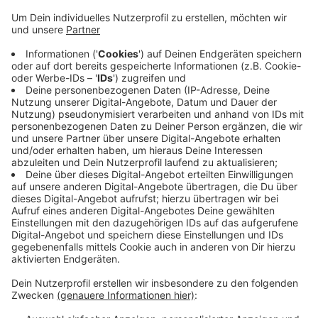
Veröffentlicht:
Donnerstag, 19.11.2020 16:21
Anzeige
Dafür möchte er sich mit dem Mönchengladbacher
Oberbürgermeister Felix Heinrichs treffen, um
mögliche Schritte zu besprechen. Durch eine
Blockadehaltung der Stadt Mönchengladbach war der
geplante Weiterbau der S28 immer wieder ins Stocken
geraten. Das Treffen der beiden Politiker soll
möglichst noch in diesem Jahr stattfinden.
Anzeige