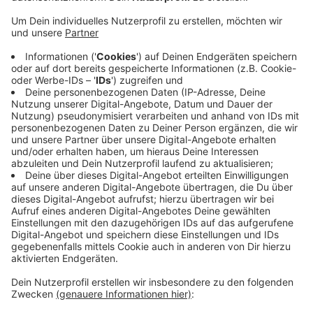
Uhr auf.
Veröffentlicht:
Freitag, 25.09.2020 18:17
Anzeige
Wer seine beantragten Briefwahlunterlagen noch nicht
erhalten hat, soll sich hier melden. Die Stadt versichert
noch einmal, dass alle beantragten Unterlagen für die
Stichwahl rechtzeitig verschickt wurden. Aktuell laufe
die Suche nach der Ursache. Neben Nettetal findet am
Sonntag (27.09.) auch in Krefeld, Kempen, Viersen,
Tönisvorst und Grefrath eine Stichwahl statt.
Anzeige