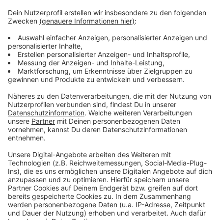
die hohen Energie- und Lebensmittelpreise für härtere
Zeiten im Gastgewerbe. Sowohl in den Betrieben, als
auch bei den Gästen selbst. Das vergangene war auch
das dritte Jahr in Folge, in dem die Umsätze niedriger
ausfallen, als vor der Pandemie. Die
Herausforderungen des letzten Jahres werden auch
2023 bestehen bleiben, sagt der DEHOGA. Hinzu käme
noch der altbekannte Personalmangel im
Gastgewerbe. Hier könne eine leichtere Einwanderung
von Fachkräften aus dem EU-Ausland helfen.
Anzeige
Anzeige