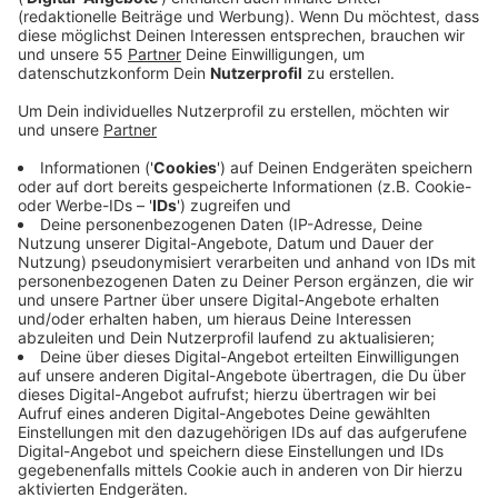
Veröffentlicht:
Montag, 23.01.2023 04:43
Anzeige
Die Hoffnung, nach zwei Corona-Jahren wieder
durchstarten zu können, wurde mit dem russischen
Einmarsch in die Ukraine zerstört, so ein DEHOGA-
Sprecher auf Welle Niederrhein-Nachfrage. Der
Krisenmodus sei geblieben. Die eine Krise wurde
lediglich durch eine andere abgelöst, heißt es. Statt
Lockdowns und Kontaktbeschränkungen sorgen jetzt