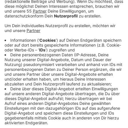
mitgeteilt. Doch nicht nur, wer den Markt
besuchen will, muss sich an einige Regeln halten.
Die betreffen auch teilweise die Anwohnern.
Veröffentlicht:
Dienstag, 23.11.2021 12:39
Anzeige
Zum einen gilt auf dem gesamten Gelände des
Kempener Weihnachtsmarktes Maskenpflicht - auch
wenn man zum Beispiel als Anwohner den Markt nur
überqueren möchte. Dadurch sollen alle in Kempen
ausreichend geschützt werden. Außerdem gilt die 2G-
Regel. Sie wird stichprobenartig kontrolliert. Zum einen