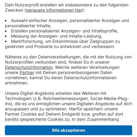
geschieht das durch Security. Zum anderen wird auch
an den Ständen nach einem Nachweis gefragt. Wer
den einmal vorgezeigt hat, bekommt ein Bändchen.
Laut der Stadt und des Werberings kann der
Weihnachtsmarkt in Kempen aber noch kurzfristig
abgesagt werden. Das sei abhängig von der neuen
Corona-Schutzverordnung.
Anzeige
Anzeige
Anzeige