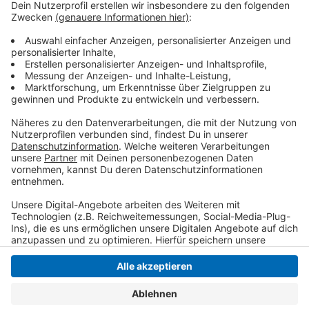
Anfang 2025 weiter steigen. Daher wollen sie lieber
jetzt noch teurere Dinge einkaufen. Die Händler am
Niederrhein stehen vor dem dritten
Adventswochenende: In Krefeld haben Kunden am
verkaufsoffenen Sonntag (15.12.) noch die Chance,
Weihnachtsgeschenke zu kaufen.
Anzeige
Anzeige
Anzeige