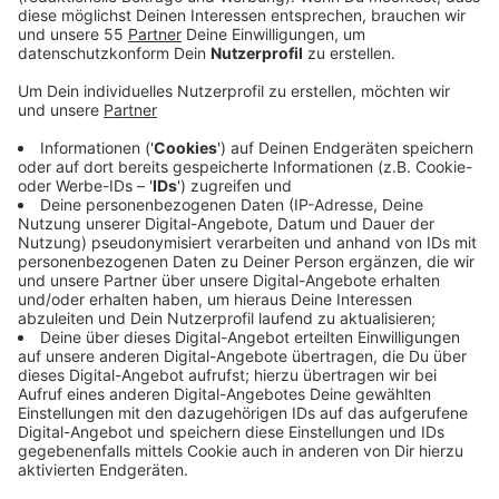
Anzeige
Dieses Jahr dürfen Weihnachtsgeschenke offenbar
ein bisschen teurer sein. Laut einer Umfrage der
Management- und Technologieberatung BearingPoint
planen viele Menschen, fast ein Drittel mehr Geld für
Geschenke auszugeben als im Vorjahr.
Anzeige
Steigende Preise und Einkaufsverhalten
Anzeige
Gut die Hälfte der Befragten erwartet, dass die Preise