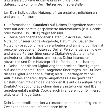
Anzeige
Die Störung hat Auswirkungen auf den RE7 von
Krefeld nach Neuss und auf den RE10 von Krefeld
nach Düsseldorf. Die Linien fallen seit dem Morgen in
beiden Richtungen aus. Die Störung wird gerade
behoben. Stand jetzt könnte die Strecke ab dem
Nachmittag wieder freigegeben werden, hat uns ein
Bahnsprecher gesagt. Reisende mit dem Ziel
Düsseldorf sollten auf die Stadtbahnlinie U76
ausweichen. Wer in Richtung Köln will, kann über
Mönchengladbach fahren.
Update 13:30 Uhr: die Störung ist inzwischen behoben,
hat uns ein Bahnsprecher mitgeteilt. Die Züge rollen
wieder. Es kommt aber noch vereinzelt zu
Verspätungen und Ausfällen.