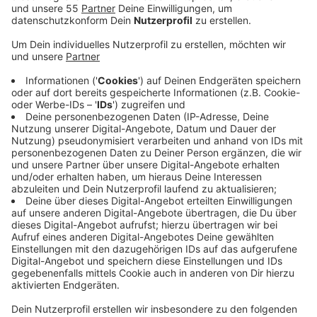
Veröffentlicht:
Mittwoch, 01.02.2023 06:45
Anzeige
Für die Verkehrsunternehen am Niederrhein ist das
Ende der Maskenpflicht ein Schritt zurück in die
Normalität. Viele Vertreter der Branche hatten das
Ende der Maskenpflicht schon lange gefordert,
nachdem in anderen Bereichen nach und nach
gelockert wurde. Mit dem Wegfall der Maskenpflicht
heute könnte der Nahverkehr nun auch wieder
attraktiver für Fahrgäste werden, sagt zum Beispiel
die NEW. Gleichzeitig entfalle dann auch ein gewisses
Konfliktpotenzial. Grundsätzlich setze man nun auf die
Eigenverantwortung von Fahrgästen und Fahrern. Auch
die Stadtwerke Krefeld betonen: Wer sich damit
sicherer fühle, könne aber natürlich auch weiterhin eine