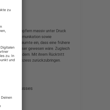
 Ministerin
t drei Todesopfern massiv unter Druck
hleppende Kommunikation sowie
e Ministerin räumte ein, dass eine frühere
henende besser gewesen wäre. Zugleich
rung zu behindern. Mit ihrem Rücktritt
kus“ in den Prozess zurückzubringen.
ungsausschusses