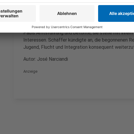
Ministerpräsident Hendrik Wüst (CDU) hat kurz nach
Verena Schäffer (Grüne) zur neuen Ministerin ernannt
Politikerin und wichtigen Stabilitätsfaktor der schwa
Pauls Amtsführung und betonte, sie stelle mit ihrem 
Interessen. Schäffer kündigte an, die begonnenen R
Jugend, Flucht und Integration konsequent weiterzu
Autor: José Narciandi
Anzeige