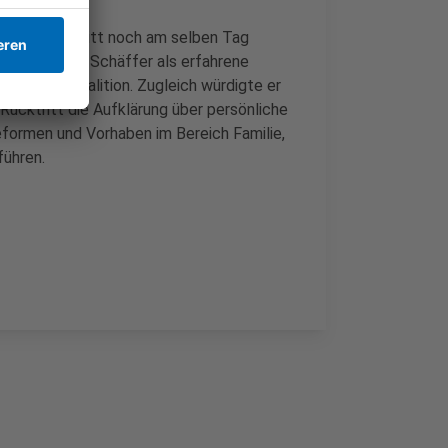
 Pauls Rücktritt noch am selben Tag
. Wüst lobte Schäffer als erfahrene
rz-grünen Koalition. Zugleich würdigte er
Rücktritt die Aufklärung über persönliche
eformen und Vorhaben im Bereich Familie,
führen.