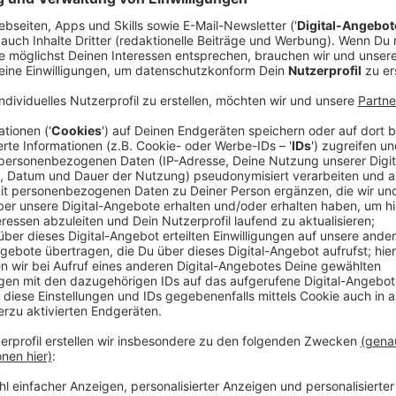
Veröffentlicht:
Dienstag, 27.01.2026 11:50
Anzeige
Rücktritt wegen zunehmender Polarisierung
Anzeige
Josefine Paul (Grüne) hat ihren überraschenden Rückt
für Flucht und Integration mit der wachsenden Zuspi
Person erklärt. Diese überlagere zunehmend die Arb
Untersuchungsausschusses zum islamistischen Ansch
müsse jedoch eine sachliche, unvoreingenommene Aufk
Angehörigen und Hinterbliebenen sein, sagte die 43-J
Anzeige