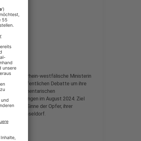
ritt als nordrhein-westfälische Ministerin
tzung der öffentlichen Debatte um ihre
eit des parlamentarischen
lag von Solingen im August 2024. Ziel
lärung im Sinne der Opfer, ihrer
ährige in Düsseldorf.