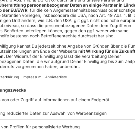
Zusätzliche Brisanz erhielt der Fall durch das Auft
Pauls kurz nach dem Anschlag. SPD und FDP setzten 
Ultimatum zur vollständigen Vorlage ihrer dienstliche
Zeugin im Untersuchungsausschuss geladen war, vers
umfassend zur Aufklärung beizutragen. Die Interess
parteipolitischen Auseinandersetzungen stehen, erklä
Anzeige
©
Grüne Landtagsfraktion NRW
Verena Schäffer ist ab sofort neue NRW-Ministerin für K
Flucht und Integration.
Anzeige
Wüst ernennt Verena Schäffer zur Nachfolg
Anzeige