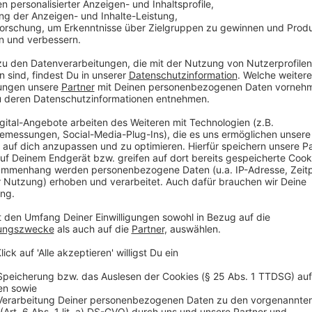
Kritik an Kommunikation und Selbstkritik der
Anzeige
Paul war im Zuge der Aufarbeitung des Anschlags mi
geraten. Opposition und Medien warfen ihr eine sc
Intransparenz bei regierungsinternen Abläufen vor. Di
öffentliche Kommunikation nach dem Anschlagswoc
betonte sie, es habe nie die Absicht gegeben, Aufklä
wolle sie dazu beitragen, „Sachlichkeit, Ruhe und Fo
Anzeige
Politischer Druck und Rolle des Untersuch
Anzeige