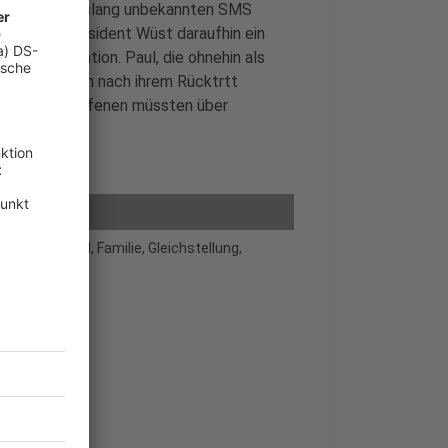
auchen einer bislang unbekannten SMS
Ministerpräsident Wüst daraufhin ein
n Kommunikation. Paul, die ohnehin als
icherte, auch nach ihrem Rücktrtt
en der Betroffenen müssten über
rte sie.
inder, Jugend, Familie, Gleichstellung,
erin