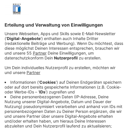
beiden Kreativköpfe den umweltbewussten
Coworking Space „GreenDesk“ in Brooklyn. Die
Idee ist gut. Schon wenig später verkaufen sie das
Konzept und gehen mit dem nochmals
ambitionierteren Projekt „WeWork“ an den Start.
Veröffentlicht:
Dienstag, 08.03.2022 19:03
Anzeige
Innerhalb weniger Jahre schwingt sich das
Unternehmen zu einer globalen Marke mit einem Wert
von rund 47 Milliarden Dollar auf. Doch dann stürzt das
Unternehmen ab und innerhalb der Coworking-Space-
Mauern rumort es heftig. Und auch Rebekah Neumann
(Anne Hathaway) – Adams Frau – wird zunehmend zum
Problem. Denn ihre Rolle als „die Frau von“ ist ihr zu
wenig.