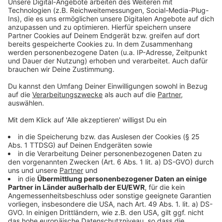
Mehr Informationen
Die Erfolgsgeschichte von „WeWork“ mündet in einem
handfesten Skandal. Adam ist nicht bereit seinen
Akzeptieren
Posten als CEO zu räumen und stürzt die Firma damit
powered by
Usercentrics Consent
in eine tiefe Krise.
Management Platform
Anzeige
©
Copyright: AppleTV+
Adam steigt auf...im wahrsten Sinne des Wortes. Doch
zu viel Ruhm und Geld verdirbt den Charakter.
Anzeige
©
Copyright: AppleTV+
Rebekah will nicht länger im Schatten von Adam