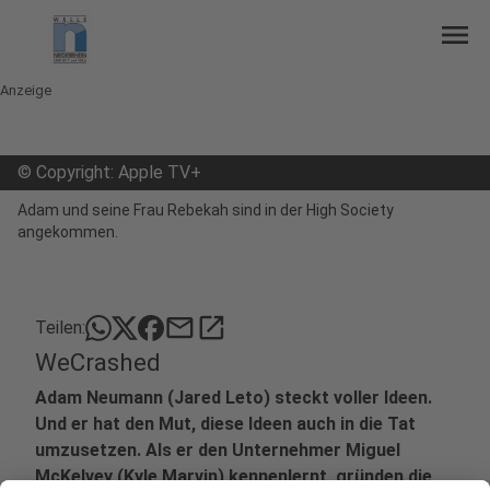
menu
Anzeige
©
Copyright: Apple TV+
Adam und seine Frau Rebekah sind in der High Society
angekommen.
mail
open_in_new
Teilen:
WeCrashed
Adam Neumann (Jared Leto) steckt voller Ideen.
Und er hat den Mut, diese Ideen auch in die Tat
umzusetzen. Als er den Unternehmer Miguel
McKelvey (Kyle Marvin) kennenlernt, gründen die