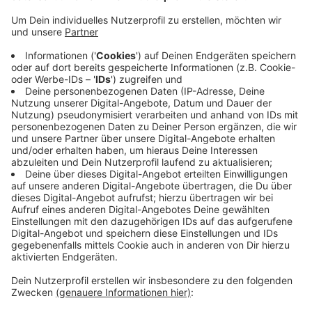
Anzeige
Die Prognose sagt die Wasserstände an sieben
Standorten, zum Beispiel in Duisburg-Ruhrort, im
Voraus an und nennt dafür jeweils die
Wahrscheinlichkeit. Am zehnten Tag betrage die
Abweichung meist je etwa 35 Zentimeter nach oben
und unten, heißt es von der Bundesanstalt für
Gewässerkunde. Der Service ist Teil des "Aktionsplans
Niedrigwasser Rhein" von Bundesverkehrsminister
Scheuer. Hintergrund ist der regenarme Sommer 2018
mit extremem Rhein-Niedrigwasser.
Anzeige