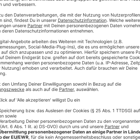
Perfekt, um Teller vorzuwärmen oder Essen warmzuh
Oder das Loch in der Mitte der Nudelkelle. Nein, das
da. Damit könnt ihr auch ungefähr eine Portion Spag
Kleine Tricks, die plötzlich alles sinnvoller mache
Anzeige
Laura Potting
Folge 1: Erdbeeren richtig waschen und so
Anzeige