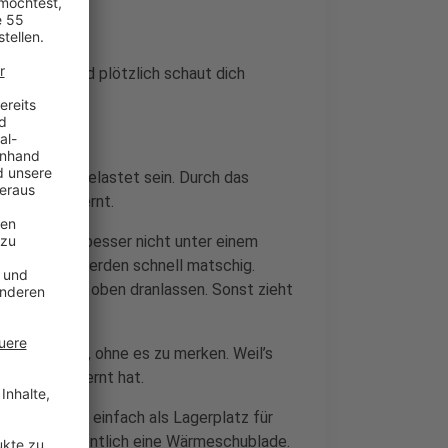
ch Reis – und plötzlich schaut dich
hadstoffen belastet sein. Durch das
der was gelernt.
 solltet ihr besser nicht unter einem
indlich und werden schnell matschig.
 grünen Kelch oben dranlassen. Sonst zieht
 falsch macht, ohne es zu merken. Weil’s
e anders gelernt hat.
e nutzen sie einfach als Lagerplatz für
Modellen eigentlich eine Wärmeschublade.