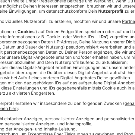
Anzeige
Du stehst in der Küche, kochst ganz selbstverständli
jemand entsetzt an:
„Moment mal. Du wäschst den Reis vorher nicht?“
Tja. Sollte man aber. Viele Reissorten können mit Sc
Waschen wird zumindest ein Teil davon entfernt. Wie
Und wenn wir schon bei Küchenwissen sind: Erdbeeren
harten Wasserstrahl abspülen. Die Früchte sind empf
Besser ist ein kaltes Wasserbad. Wichtig dabei: Den
die Erdbeere Wasser und verliert Geschmack.
Es sind genau diese kleinen Dinge, die man jahrelang
irgendwie immer funktioniert hat. Oder weil man es ni
Zum Beispiel die Schublade unter dem Backofen. Viel
Backformen oder Pfannen. Dabei ist sie bei einigen 