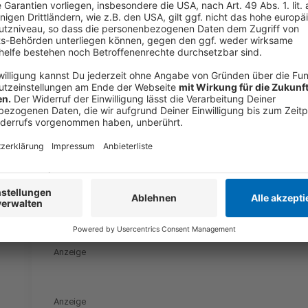
Laura Potting
Folge 2: Reis muss man waschen?
Anzeige
Und jetzt seid ihr dran
Anzeige
Welche Alltagsfehler fallen euch immer wieder auf?
überrascht oder euch das Leben leichter gemacht? Er
Anzeige
Anzeige