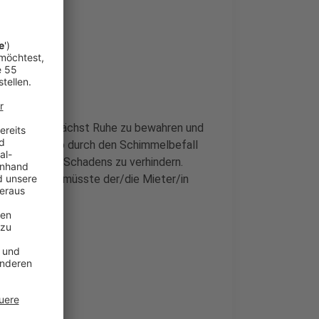
n gilt es zunächst Ruhe zu bewahren und
tliches Risiko durch den Schimmelbefall
sbreitung des Schadens zu verhindern.
kommt, dann müsste der/die Mieter/in
ngen.