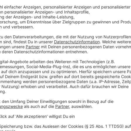
Anzeige
Wenn ein Schimmelbefall entdeckt wird gilt für die B
dann können die Verantwortlichen schließlich den S
Miter/innen heißt das die Hausverwaltung oder Vermie
Eigentümer/innen muss die Hausverwaltung oder die
werden. Bei Neubauten wird empfohlen das Bauunte
Anzeige
Schaden dokumentieren
Anzeige
Ist das geschehen sollte der Schaden dokumentiert 
Datum, Ort, Umstände wie z.B. Wetter, und Größe de
Schadens kann am besten mit einem Maßstab auf de