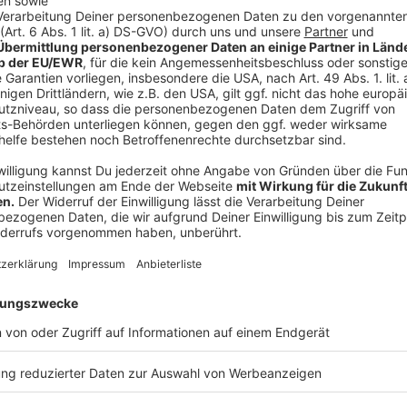
Anzeige
Information und Rat einholen
Anzeige
Um einen Rechtsstreit zu vermeiden, sollten sich Be
Beratung einholen, bevor weitere Schritte unternom
Verbraucherzentrale NRW, die Mietrechtsberatung un
Wenn es um größere Schäden, die Planung von Schim
Analyse des Schadens geht, dann sollte man sich an 
wenden.
Allgemein gilt, dass der/die Eigentümer/in für die E
sind. Stellt sich im Nachhinein heraus, dass der/die 
waren, müssen sie sich unter Umtsänden ebenfalls be
Wer befürchtet durch den Schimmelbefall krank zu 