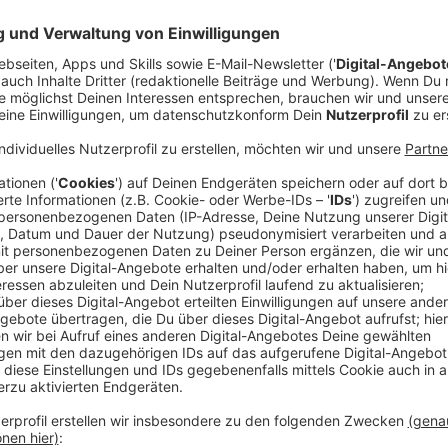
Anzeige
Überprüfen und Sofortmaßnahmen
Anzeige
Wenn man bei sich zu Hause Schimmel entdeckt, dan
nach den Ursachen zu suchen. Sofern kein gesundhei
besteht, sind Miter/innen dazu verpflichtet, eine Au
Wenn der Schimmel also von einem undichten Dach 
etwa einen Eimer aufstellen, um das Wasser aufzufa
Anzeige
Schaden melden