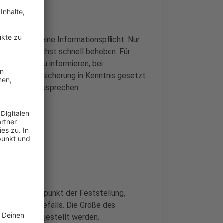
etroffenen eine Informationspflicht. Nur
chaden möglichst schnell beheben. Für
ter/innen zu informieren, bei
 Gebäudeversicherung in Kenntnis gesetzt
rnehmen anzusprechen.
werden. Zeitpunkt der Feststellung,
s Schimmelbefalls. Die Größe des
n Fotos dargestellt werden.