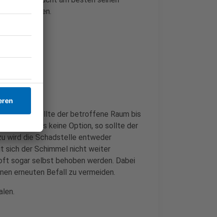
ken abzuklären.
eter sind, sollte der betroffene Raum bis
rden. Ist das keine Option, so sollte der
u wird die Schadstelle entweder
it sich der Schimmel nicht weiter
 oft sogar selbst behoben werden. Dabei
inen erneuten Befall zu vermeiden.
alen.