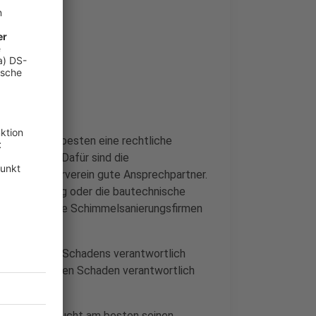
troffene am besten eine rechtliche
men werden. Dafür sind die
d der Mieterverein gute Ansprechpartner.
melsanierung oder die bautechnische
spezilalisierte Schimmelsanierungsfirmen
ntfernung des Schadens verantwortlich
Mieter/in für den Schaden verantwortlich
teilligen.
werden, der sucht am besten seinen