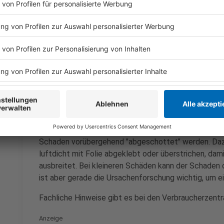
Hausarzt oder seine Hausärztin auf, um mögliche Risi
Anzeige
Kontakt mit Schimmel minimieren
Anzeige
Gerade wenn Schäden größer als ein halber Quadratm
zur Sanierung nach Möglichkeit nicht mehr genutzt we
Schaden vorübergehend "abgeschottet" werden. Daz
luftdicht mit Folie abgeklebt oder überstrichen, dam
ausbreitet. Bei kleineren Schäden kann der Schaden
ist aber gerade die Ursachenforschung wichtig, um e
Fachliche Hinweise gibt es bei den Verbraucherzentr
Anzeige