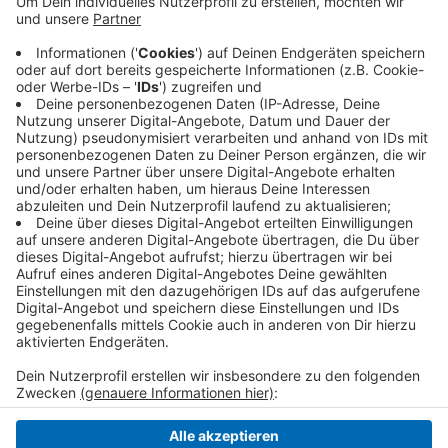
handhabt die Regelung zum Tag der offenen Türe
anders. Denn: In der aktuellen Corona-
Schutzverordnung wird er nicht verboten. In
Viersen und Willich dürfen die Schulen zum Beispiel
selbst darüber entscheiden. In Kempen und Krefeld
geschieht das in Absprache mit der Stadt.
Veröffentlicht:
Montag, 06.12.2021 16:11
Anzeige
Anzeige
Anzeige