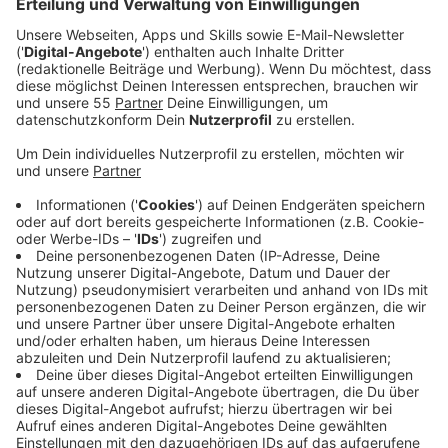
mit Experten über Gründen und Ursachen
gesprochen.
Veröffentlicht:
Dienstag, 22.04.2025 14:11
Anzeige
Die Entwicklung wirft die dringende Frage auf, welche
Faktoren zu dieser Eskalation beitragen. Eine tiefere
Analyse bei den verschiedenen Bereichen zeigt, dass
die Ursachen für diese Gewalt vielfältig und komplex
sind. Im Folgenden werden die zentralen Gründe
zusammengefasst, die zu den gestiegenen Fallzahlen
führen
Anzeige