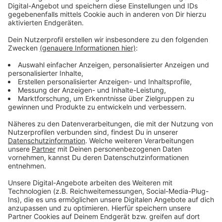
Gesellschaftliche Spannungen und Polarisierung:
Die zunehmende gesellschaftliche Polarisierung
und Konflikte führen zu einer allgemeinen
Aggressivität gegenüber Autoritätspersonen und
öffentlichen Dienstleistern.
Frustration und Stress: Wirtschaftliche
Unsicherheiten und Frustration über bürokratische
Prozesse tragen zu einer erhöhten
Gewaltbereitschaft bei.
Alkoholmissbrauch: Ein signifikanter Anteil der
Tatverdächtigen steht unter Alkoholeinfluss, was
die Hemmschwelle für Gewalt senkt.
Mangelnder Respekt und Anerkennung: Ein
allgemeiner Mangel an Respekt und Anerkennung
für die Arbeit von Einsatzkräften und städtischen
Mitarbeitern führt zu vermehrten Angriffen.
Stressgeladene Situationen: Rettungskräfte und
städtische Mitarbeiter sind oft in emotional
aufgeladenen und unvorhersehbaren Situationen