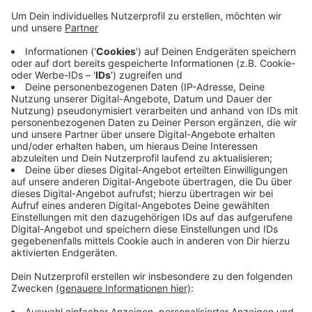
Anzeige
Aber auch Corona sei wieder ein größeres Thema als
zuletzt. Eine "echte" Grippewelle hat nach Angaben
der Kassenärztlichen Vereinigung Nordrhein aber noch
nicht angefangen. Das würde noch etwas dauern, heißt
es. Hausärzte am Niederrhein rechnen bis in den
Februar hinein mit einem Anhalten der aktuellen
Krankenheitswelle. Ratsam sei deshalb vor allem eine
Grippeschutz-Impfung, sagen verschiedene Hausärzte
auf Welle Niederrhein-Anfrage.
Anzeige