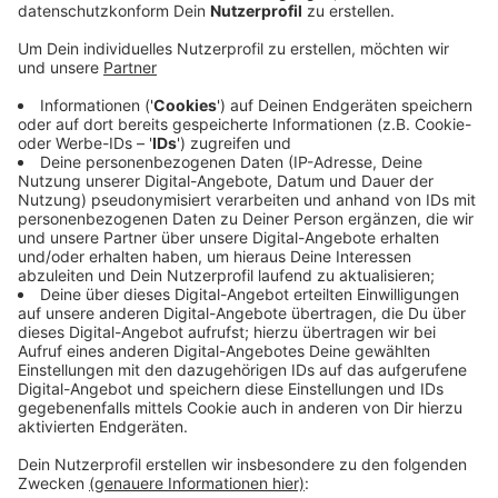
Anzeige
Dafür haben die Politiker aus dem Umwelt- und
Klimaausschuss das Zooquartier ausgewählt. Das
Gebiet liegt zwischen Schönwasserstraße, Uerdinger
Straße, Berliner Straße und Bockumer Platz. Laut
Stadt wohnen hier viele Menschen, es gibt Schulen
und den Zoo - dadurch sei der Energieverbrauch recht
hoch und das Gebiet für die kommunale Wärmeplanung
ideal. Bürger sollen in den Prozess mit eingebunden
werden. Es gehe dabei aber nicht um Verbote, sondern
um Chancen, so die Politiker. Das Projekt im
Zooquartier soll dann später als Grundlage für die
weitere Wärmeplanung in Krefeld dienen.
Anzeige