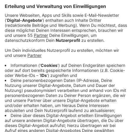
Anzeige
VRR bewertet Bahnhöfe im Revier
Anzeige
Die Bahnhöfe am Niederrhein sind laut aktuellem
Bericht des Verkehrsverbund Rhein-Ruhr in einem
vergleichsweise guten Zustand. Allerdings fällt die
Gesamtbilanz erneut durchwachsen aus. Nur etwas
mehr als 52 Prozent der Stationen im gesamten VRR-
Gebiet erreichen mindestens ein ordentliches
Ergebnis.
Viermal im Jahr bewertet der Verkehrsverbund seine
Stationen und prüft Stärken und Schwächen.
Fortschritte sieht der VRR vor allem bei der