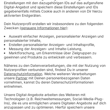
Barrierefreiheit. Nachholbedarf gibt es weiter bei der
Aufenthaltsqualität.
Anzeige
Kritik von Pro Bahn am Krefelder
Hauptbahnhof
Anzeige
Für Diskussionen sorgt die Bewertung des Krefeld
Hauptbahnhof. Aus Sicht des VRR ist die Lage dort
„völlig in Ordnung“, es bestehe kein Handlungsbedarf.
Der Fahrgastverband Pro Bahn widerspricht. Schon im
vergangenen Jahr sprach der Verband von
„Scheuklappen“ bei den Testern.
Kritikpunkt: Der Bahnhofsvorplatz und das Umfeld