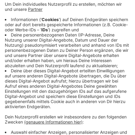
Anzeige
Laut den Veranstaltern sind schon mehr als ein Drittel
der Tickets verkauft - vor allem Filme wie
"Oppenheimer" und "Eine Million Minuten" seien
gefragt. Ab Montag (10.06.) der Vorverkauf im SWK
und GSAK-Kundencenter am Ostwall in Krefeld. Um
hier Tickets kaufen zu können, braucht man allerdings
die SWK-Kunden-App.
Hier
geht es zum Online Shop.
Anzeige
Anzeige