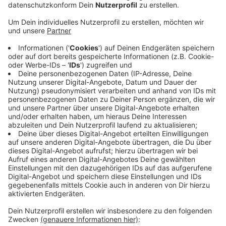
Veröffentlicht:
Mittwoch, 21.08.2019 05:41
Anzeige
Seit Tagen sind Lkw und Bagger auf dem Grundstück
zu sehen. Hier soll eine Moschee für mehr als 500
Menschen mit einer Höhe von 38 Metern Höhe gebaut
werden. Zum Vergleich: Die Dionysiskirche ist fast
doppelt so hoch. Außerdem sind Läden, eine
Bibliothek, ein Café und eine Tiefgarage geplant. Das
neue Gebetshaus soll die viel zu klein gewordene
Hinterhof-Moschee an der Saumstraße ersetzen. Die
Kosten liegen bei rund fünf Millionen Euro. Den ersten
Spatenstich hat die Gemeinde für den 3. Oktober
angekündigt.
Anzeige