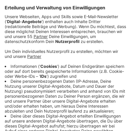
Anzeige
Wer rund um Krefeld und den Kreis Viersen in den
nächsten Tagen mit dem Auto unterwegs ist, braucht
starke Nerven. Der ADAC rechnet rund um Christi
Himmelfahrt mit viel Verkehr.
Anzeige
Staureicher Mittwoch erwartet
Anzeige
Besonders morgen (Mittwoch, 13.05.) könnte es laut
ADAC voll werden. Der Club spricht von einem der
staureichsten Tage des Jahres.