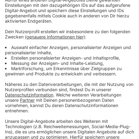
Anzeige
Mehrere Autobahnen betroffen
Anzeige
In der Region dürfte es vor allem auf der A57
zwischen Köln und Krefeld eng werden. Auch auf der
A61 bei Viersen und Mönchengladbach sowie auf der
A44 Richtung Düsseldorf rechnet der ADAC mit
erheblichen Verzögerungen.
Anzeige
Berufsverkehr und Kurzurlauber
Anzeige