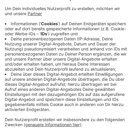
Veröffentlicht:
Donnerstag, 10.12.2020 12:21
Anzeige
Jetzt haben die Ermittlungen ergeben, dass der 21-
Jährige auch für weitere Autodiebstähle und -
Versuche verantwortlich ist. Unter anderem in
Meerbusch, Köln und Eschweiler. Auch ein weiterer
Autodiebstahl in Willich geht auf sein Konto. Bei allen
Wagen handelte es sich um Audis, die jeweils in die
Niederlande gebracht wurden. Die Polizei geht davon
aus, dass der Mann Teil einer Autoschieberbande ist.
Anzeige