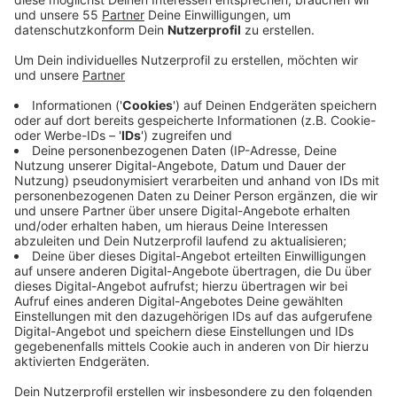
Die Stadt Viersen ist nun offiziell als fußgänger- und
fahrradfreundliche Stadt anerkannt. Die
Arbeitsgemeinschaft „Fußgänger- und
fahrradfreundliche Städte in NRW“ hat Viersen in ihre
Reihen aufgenommen. Mit der Mitgliedschaft erhält
die Stadt nicht nur einen neuen Titel, sondern auch
Zugang zu zusätzlichen Fördermöglichkeiten.
Eine Kommission prüfte die Aufnahmekriterien bei
einer Radtour und einem Fußrundgang durch die Stadt.
Besonders hervorgehoben wurde das strategische
Vorgehen der Straßenverkehrsbehörde.
Bürgermeisterin Sabine Anemüller zeigte sich erfreut
über die Aufnahme und betonte, dass die Stadt die
Mitgliedschaft nutzen wolle, um die Bedingungen für
Fußgänger und Radfahrer weiter zu verbessern.