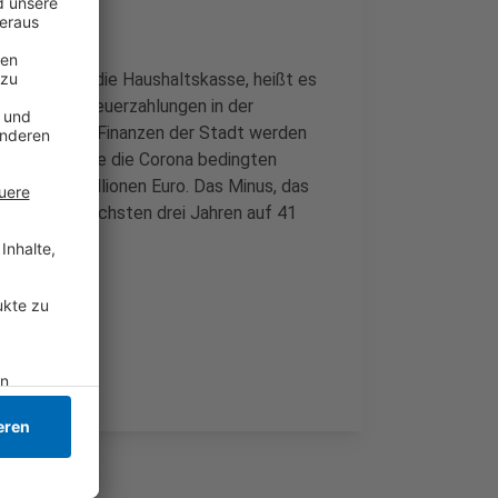
zpfeiler für die Haushaltskasse, heißt es
ie Gewerbesteuerzahlungen in der
trotzdem: Die Finanzen der Stadt werden
n. Allein ohne die Corona bedingten
hr bei 14 Millionen Euro. Das Minus, das
ird in den nächsten drei Jahren auf 41