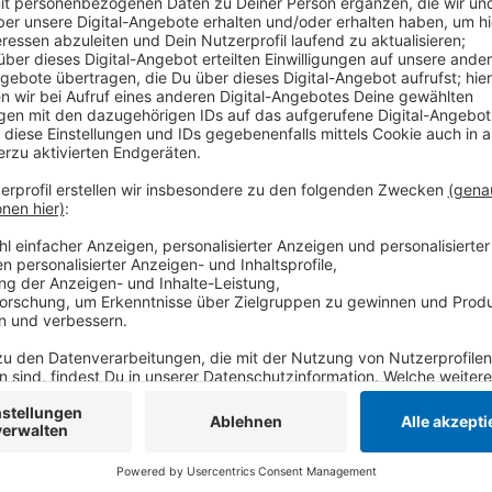
Anzeige
Die Gewerbesteuereinnahmen in Viersen sind ein Stüt
in der Analyse der IHK. In anderen Kommunen sind d
Pandemie stärker eingebrochen als in Viersen. Und 
auch in Zukunft von der Corona Pandemie geprägt sei
Mehrausgaben liegt das Minus der Stadt in diesem Ja
allein durch die Corona-Pandemie entstandenen ist, w
Millionen ansteigen, heißt es.
Anzeige