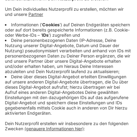
Anzeige
Als die Einsatzkräfte vor Ort ankamen, stand der
Bungalow demnach schon im Vollbrand. Die Feuerwehr
konnte eine schwerverletzte Person aus dem Haus
retten - sie verstarb noch am Einsatzort an ihren
schweren Verletzungen. Laut der Polizei handelt es
sich nach jetzigem Stand um den 97-jährigen
Bewohner des Hauses. Warum es gebrannt hat, ist
noch unklar. Während der Löscharbeiten waren
mehrere Straßen in Dülken gesperrt.
Anzeige